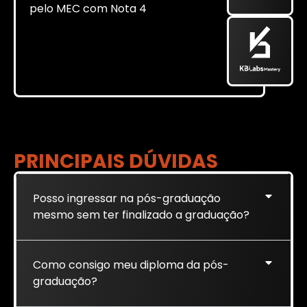
pelo MEC com Nota 4
É
M
I
N
I
S
T
R
I
O
D
A
Ã
E
D
U
C
A
Ç
O
PRINCIPAIS DÚVIDAS
Posso ingressar na pós-graduação
mesmo sem ter finalizado a graduação?
Como consigo meu diploma da pós-
graduação?