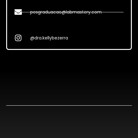
posgraduacao@labmastery.com
@dra.kellybezerra