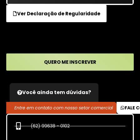
Ver Declaração de Regularidade
QUERO ME INSCREVER
Você ainda tem dúvidas?
Entre em contato com nosso setor comercial
FALE 
(62) 99638 - 0102