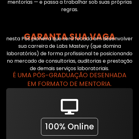
mentorias — e passa a trabalhar sob suas próprias
regras.
GARANTA SUA VAGA
nesta Pós pioneira que será focada em desenvolver
sua carreira de Labs Mastery (que domina
laboratórios) de forma profissional te posicionando
no mercado de consultorias, auditorias e prestação
de demais serviços laboratoriais.
É UMA PÓS-GRADUAÇÃO DESENHADA
EM FORMATO DE MENTORIA.
100% Online